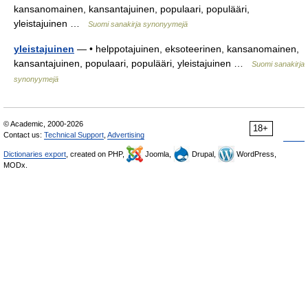
kansanomainen, kansantajuinen, populaari, populääri,
yleistajuinen …
Suomi sanakirja synonyymejä
yleistajuinen
— • helppotajuinen, eksoteerinen, kansanomainen,
kansantajuinen, populaari, populääri, yleistajuinen …
Suomi sanakirja
synonyymejä
© Academic, 2000-2026
18+
Contact us:
Technical Support
,
Advertising
Dictionaries export
, created on PHP,
Joomla,
Drupal,
WordPress,
MODx.