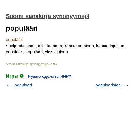
Suomi sanakirja synonyymejä
populääri
populääri
• helppotajuinen, eksoteerinen, kansanomainen, kansantajuinen,
populaari, populääri, yleistajuinen
Suomi sanakirja synonyymejä
.
2013
.
Игры ⚽
Нужно сделать НИР?
populaari
populaaristaa