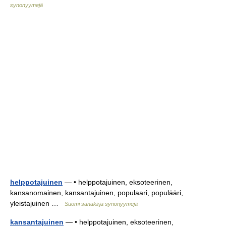
synonyymejä
helppotajuinen
— • helppotajuinen, eksoteerinen,
kansanomainen, kansantajuinen, populaari, populääri,
yleistajuinen …
Suomi sanakirja synonyymejä
kansantajuinen
— • helppotajuinen, eksoteerinen,